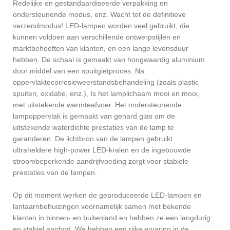
Redelijke en gestandaardiseerde verpakking en
ondersteunende modus, enz. Wacht tot de definitieve
verzendmodus! LED-lampen worden veel gebruikt, die
kunnen voldoen aan verschillende ontwerpstijlen en
marktbehoeften van klanten, en een lange levensduur
hebben. De schaal is gemaakt van hoogwaardig aluminium
door middel van een spuitgietproces. Na
oppervlaktecorrosieweerstandsbehandeling (zoals plastic
spuiten, oxidatie, enz.), Is het lamplichaam mooi en mooi,
met uitstekende warmteafvoer. Het ondersteunende
lampoppervlak is gemaakt van gehard glas om de
uitstekende waterdichte prestaties van de lamp te
garanderen. De lichtbron van de lampen gebruikt
ultraheldere high-power LED-kralen en de ingebouwde
stroombeperkende aandrijfvoeding zorgt voor stabiele
prestaties van de lampen.
Op dit moment werken de geproduceerde LED-lampen en
lantaarnbehuizingen voornamelijk samen met bekende
klanten in binnen- en buitenland en hebben ze een langdurig
en stabiel aanbod. We hebben een rijke ervaring in de