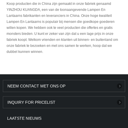
Koop producten die in China zijn gemaakt in onze fabriek genaamd
YINZHOU KUANGDA, een van de toonaangevende Lampen En
Lantaarns fabrikanten en leveranciers in China. Onze hoge kwaliteit
Lampen En Lantaarns is populair bij mensen die goedkope goederen
willen kopen. We hebben ook te veel producten die offertes en gratis
monsters bieden. U kunt er zeker van zijn dat u een lage prijs in onze
fabriek koopt. Welkom vrienden en klanten uit binnen- en buitenland om
onze fabriek te bezoeken en met ons samen te werken, hoop dat we
dubbel kunnen winnen.
NEEM CONTACT MET ONS OP
INQUIRY FOR PRICELIST
LAATSTE NIEUWS