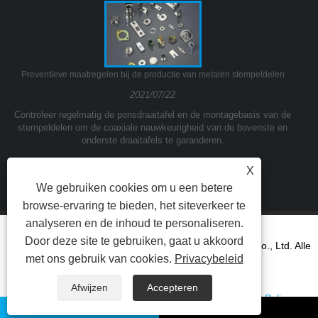
Preventieve maatregelen bij de productie van metalen stempeldelen
2021/07/22
Controleer regelmatig de ponsdraaitafel en de montagebasis van de
stempeldelen om de coaxiale nauwkeurigheid van de bovenste en
onderste draaitafels te garanderen.
X
We gebruiken cookies om u een betere
browse-ervaring te bieden, het siteverkeer te
analyseren en de inhoud te personaliseren.
Door deze site te gebruiken, gaat u akkoord
Copyright © 2021Ningbo Yinzhou Kuangda Trading Co., Ltd. Alle
met ons gebruik van cookies.
Privacybeleid
rechten voorbehouden.
Afwijzen
Accepteren
Koppelingen
Sitemap
RSS
XML
Privacy Policy