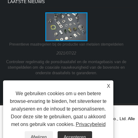
LAATSTE NIEUWS
Preventieve maatregelen bij de productie van metalen stempeldelen
2021/07/22
Controleer regelmatig de ponsdraaitafel en de montagebasis van de
stempeldelen om de coaxiale nauwkeurigheid van de bovenste en
onderste draaitafels te garanderen.
X
We gebruiken cookies om u een betere
browse-ervaring te bieden, het siteverkeer te
analyseren en de inhoud te personaliseren.
Door deze site te gebruiken, gaat u akkoord
Copyright © 2021Ningbo Yinzhou Kuangda Trading Co., Ltd. Alle
met ons gebruik van cookies.
Privacybeleid
rechten voorbehouden.
Afwijzen
Accepteren